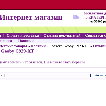
бесплатная 
Интернет магазин
по ЕКАТЕР
от 50000 р
и
|
Оплата и доставка
|
Отзывы покупателей
|
Связаться 
льники
|
Новинки
|
Детские товары
»
Коляски
» Коляска Geoby C929-XT »
Отзыв
 Geoby C929-XT
ему времени нет отзывов, Вы можете стать первым.