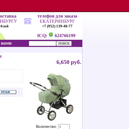
доставка
телефон для заказа
ИНБУРГУ
ЕКАТЕРИНБУРГ
ублей
+7 (952) 139-40-77
ICQ:
624766199
с нами
ы
6,650 руб.
Количество: