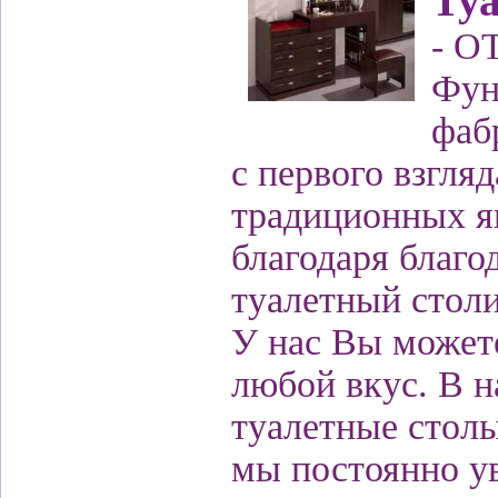
Туа
- О
Фун
фаб
с первого взгля
традиционных я
благодаря благо
туалетный столи
У нас Вы может
любой вкус. В 
туалетные стол
мы постоянно у