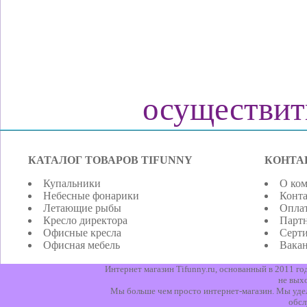
осуществит
КАТАЛОГ ТОВАРОВ TIFUNNY
КОНТА
Купальники
О ко
Небесные фонарики
Конт
Летающие рыбы
Оплат
Кресло директора
Парт
Офисные кресла
Серт
Офисная мебель
Вака
Интернет магазин Tifunny.ru, основанный в 2011 г
не вых
Мы больше чем просто интернет-магазин. Мы уделя
обсл