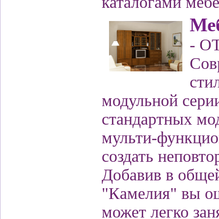
каталогами мебе
Меб
- О
Сов
сти
модульной сери
стандартных мод
мульти-функцио
создать неповт
Добавив в общей
"Камелия" вы ощ
может легко зан