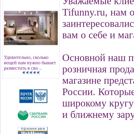
Уважаемые клие
Tifunny.ru, нам
заинтересовалис
вам о себе и маг
Основной наш пр
Удивительно, сколько
вещей нам нужно бывает
розничная прода
разместить в сво ..
магазине предс
России. Которые
широкому кругу 
и ближнему зар