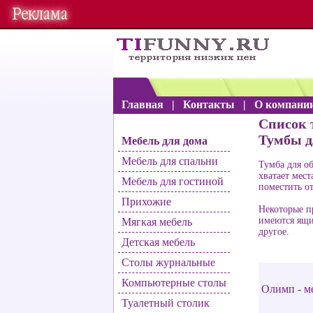
Главная
|
Контакты
|
О компани
Список 
Тумбы д
Мебель для дома
Мебель для спальни
Тумба для об
хватает мест
Мебель для гостиной
поместить от
Прихожие
Некоторые п
имеются ящи
Мягкая мебель
другое.
Детская мебель
Столы журнальные
Компьютерные столы
Олимп - м
Туалетный столик