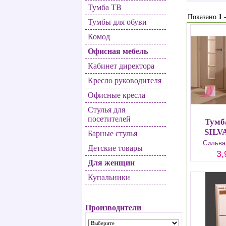
Тумба ТВ
Показано
1
Тумбы для обуви
Комод
Офисная мебель
Кабинет директора
Кресло руководителя
Офисные кресла
Стулья для
посетителей
Тумб
SILV
Барные стулья
Сильва
Детские товары
3,
Для женщин
Купальники
Производители