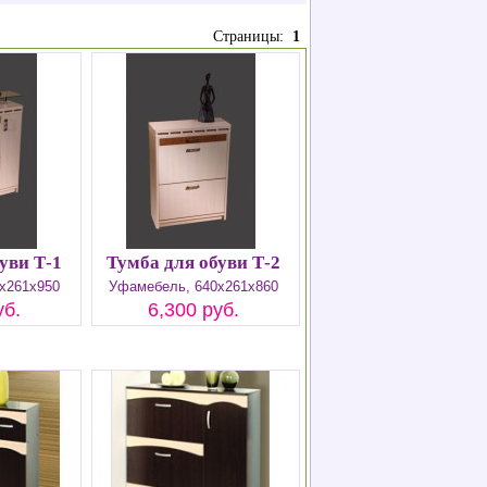
Страницы:
1
уви Т-1
Тумба для обуви Т-2
х261х950
Уфамебель, 640х261х860
уб.
6,300 руб.