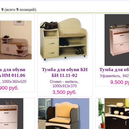
-
9
(всего
9
позиций)
а для обуви
Тумба для обуви КН
Тумба для об
A НМ 011.06
БН 11.11-02
Уфамебель, 842
9,500 р
, 1000х360х620
Олимп - мебель,
1000х913х370
900 руб.
3,500 руб.