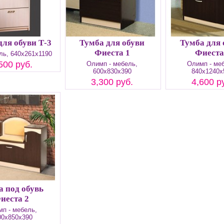
для обуви Т-3
Тумба для обуви
Тумба для 
Фиеста 1
Фиеста
ь, 640х261х1190
500 руб.
Олимп - мебель,
Олимп - ме
600х830х390
840х1240х
3,300 руб.
4,600 р
а под обувь
иеста 2
п - мебель,
00х850х390