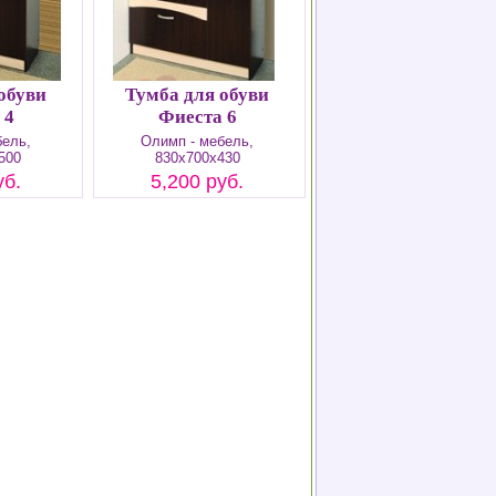
обуви
Тумба для обуви
 4
Фиеста 6
бель,
Олимп - мебель,
500
830х700х430
уб.
5,200 руб.