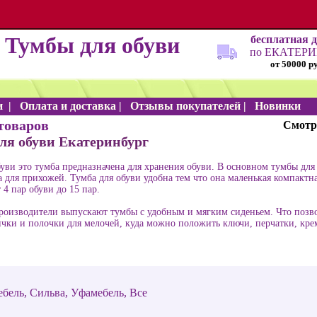
Тумбы для обуви
бесплатная 
по ЕКАТЕР
от 50000 р
и
|
Оплата и доставка
|
Отзывы покупателей
|
Новинки
товаров
Смотр
ля обуви Екатеринбург
уви это тумба предназначена для хранения обуви. В основном тумбы для 
а для прихожей. Тумба для обуви удобна тем что она маленькая компактн
 4 пар обуви до 15 пар.
роизводители выпускают тумбы с удобным и мягким сиденьем. Что позвол
чки и полочки для мелочей, куда можно положить ключи, перчатки, кре
ебель
,
Сильва
,
Уфамебель
,
Все