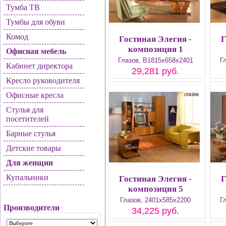
Тумба ТВ
Тумбы для обуви
Комод
Гостиная Элегия -
Г
композиция 1
Офисная мебель
Глазов, В1815х658х2401
Г
Кабинет директора
29,281 руб.
Кресло руководителя
Офисные кресла
Стулья для
посетителей
Барные стулья
Детские товары
Для женщин
Купальники
Гостиная Элегия -
Г
композиция 5
Глазов, 2401х585х2200
Г
Производители
34,225 руб.