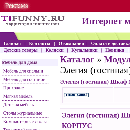
Интернет 
Главная
|
Контакты
|
О компании
|
Оплата и доставк
Детские товары
|
Коляски
|
Купальники
|
Новинки
Каталог
»
Моду
Мебель для дома
Элегия (гостин
Мебель для спальни
Мебель для гостиной
Элегия (гостиная) Шка
Прихожие
Мягкая мебель
Детская мебель
Столы журнальные
Элегия (гостиная) 
Компьютерные столы
КОРПУС
Туалетный столик