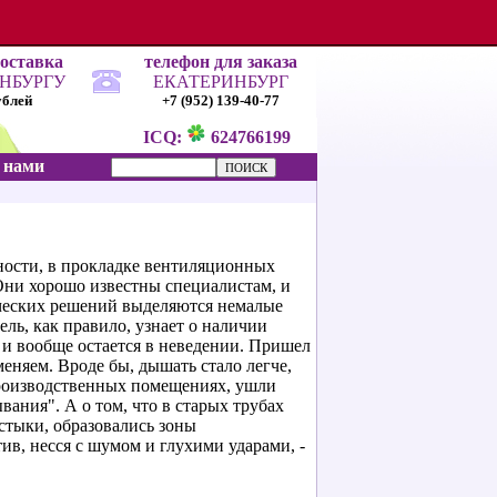
доставка
телефон для заказа
ИНБУРГУ
ЕКАТЕРИНБУРГ
ублей
+7 (952) 139-40-77
ICQ:
624766199
с нами
ности, в прокладке вентиляционных
Они хорошо известны специалистам, и
ческих решений выделяются немалые
ель, как правило, узнает о наличии
 и вообще остается в неведении. Пришел
еняем. Вроде бы, дышать стало легче,
производственных помещениях, ушли
вания". А о том, что в старых трубах
стыки, образовались зоны
тив, несся с шумом и глухими ударами, -