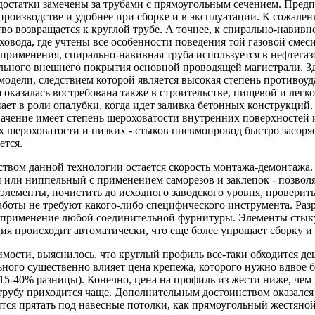
достатки замечены за трубами с прямоугольным сечением. Предпо
производстве и удобнее при сборке и в эксплуатации. К сожален
во возвращается к круглой трубе. А точнее, к спирально-навив
ховода, где учтены все особенности поведения той газовой сме
применения, спирально-навивная труба используется в нефтегазо
льного внешнего покрытия основной проводящей магистрали. Зд
модели, следствием которой является высокая степень противо
 оказалась востребована также в строительстве, пищевой и лег
ает в роли опалубки, когда идет заливка бетонных конструкций.
ачение имеет степень шероховатости внутренних поверхностей 
х шероховатости и низких - стыков пневмопровод быстро засоря
ется.
вом данной технологии остается скорость монтажа-демонтажа. 
или ниппельный с применением саморезов и заклепок - позволяет
элементы, почистить до исходного заводского уровня, проверит
аботы не требуют какого-либо специфического инструмента. Разр
 применение любой соединительной фурнитуры. Элементы стыкую
ия происходит автоматически, что еще более упрощает сборку и
имости, выяснилось, что круглый профиль все-таки обходится деш
ного существенно влияет цена крепежа, которого нужно вдвое б
15-40% разницы). Конечно, цена на профиль из жести ниже, чем
рубу приходится чаще. Дополнительным достоинством оказался 
тся прятать под навесные потолки, как прямоугольный жестяной