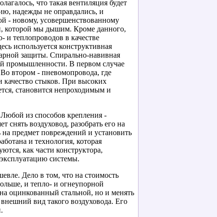
лагалось, что такая вентиляция будет
ию, надежды не оправдались, и
ной - новому, усовершенствованному
си, которой мы дышим. Кроме данного,
- и теплопроводов в качестве
есь используется конструктивная
ударной защиты. Спирально-навивная
кой промышленности. В первом случае
 Во втором - пневомопровода, где
и качество стыков. При высоких
ется, становится непроходимым и
Любой из способов крепления -
 снять воздуховод, разобрать его на
ь на предмет повреждений и установить
аботана и технология, которая
тся, как части конструктора,
 эксплуатацию системы.
евле. Дело в том, что на стоимость
ольше, и тепло- и огнеупорной
 на оцинкованный стальной, но и менять
внешний вид такого воздуховода. Его
.