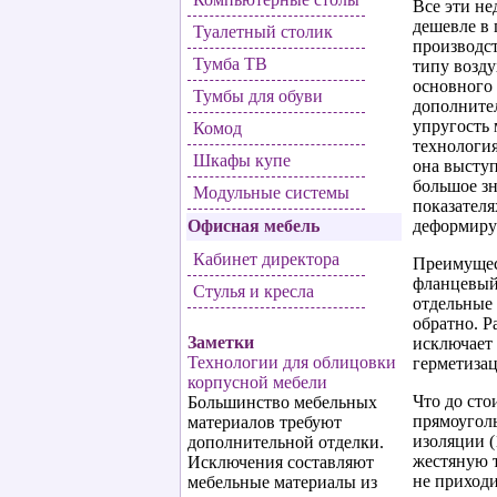
Все эти не
дешевле в 
Туалетный столик
производст
Тумба ТВ
типу возду
основного 
Тумбы для обуви
дополните
упругость 
Комод
технология
Шкафы купе
она выступ
большое зн
Модульные системы
показателя
Офисная мебель
деформиру
Кабинет директора
Преимущест
фланцевый 
Стулья и кресла
отдельные 
обратно. Р
Заметки
исключает
Технологии для облицовки
герметизац
корпусной мебели
Что до сто
Большинство мебельных
прямоуголь
материалов требуют
изоляции (
дополнительной отделки.
жестяную т
Исключения составляют
не приходи
мебельные материалы из