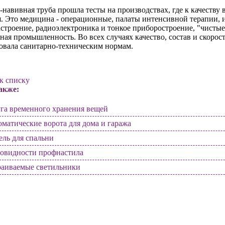
навивная труба прошла тесты на производствах, где к качеству
я. Это медицина - операционные, палаты интенсивной терапии,
троение, радиоэлектроника и тонкое приборостроение, "чистые
ная промышленность. Во всех случаях качество, состав и скоро
овала санитарно-техническим нормам.
к списку
акже:
га временного хранения вещей
матические ворота для дома и гаража
ль для спальни
новидности профнастила
раиваемые светильники