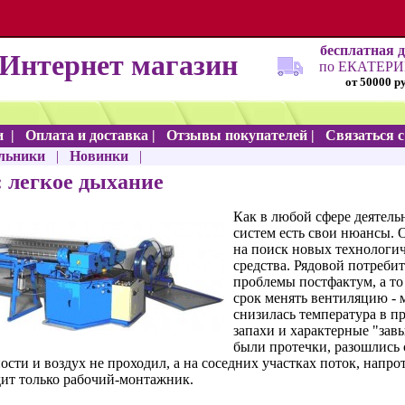
бесплатная 
Интернет магазин
по ЕКАТЕР
от 50000 р
и
|
Оплата и доставка
|
Отзывы покупателей
|
Связаться 
льники
|
Новинки
|
 легкое дыхание
Как в любой сфере деятель
систем есть свои нюансы. 
на поиск новых технологи
средства. Рядовой потребит
проблемы постфактум, а то
срок менять вентиляцию - м
снизилась температура в 
запахи и характерные "завы
были протечки, разошлись 
ости и воздух не проходил, а на соседних участках поток, напро
дит только рабочий-монтажник.