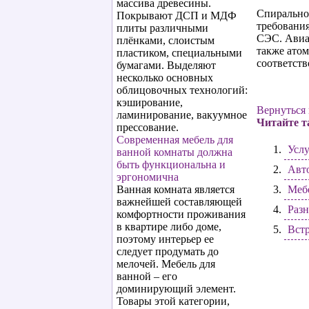
массива древесины.
Спирально-
Покрывают ДСП и МДФ
требовани
плиты различными
СЭС. Авиас
плёнками, слоистым
также атом
пластиком, специальными
соответств
бумагами. Выделяют
несколько основных
облицовочных технологий:
кэширование,
Вернуться 
ламинирование, вакуумное
Читайте т
прессование.
Современная мебель для
Услу
ванной комнаты должна
быть функциональна и
Авто
эргономична
Ванная комната является
Мебе
важнейшей составляющей
Раз
комфортности проживания
в квартире либо доме,
Вст
поэтому интерьер ее
следует продумать до
мелочей. Мебель для
ванной – его
доминирующий элемент.
Товары этой категории,