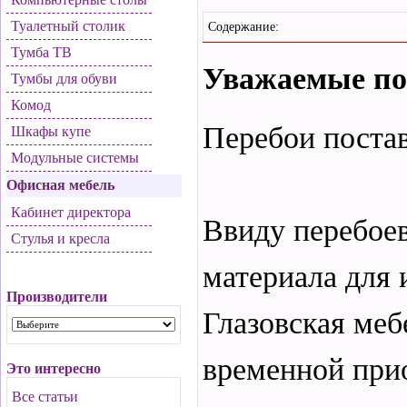
Туалетный столик
Содержание:
Тумба ТВ
Уважаемые по
Тумбы для обуви
Комод
Перебои поста
Шкафы купе
Модульные системы
Офисная мебель
Кабинет директора
Ввиду перебое
Стулья и кресла
материала для 
Производители
Глазовская меб
временной прио
Это интересно
Все статьи