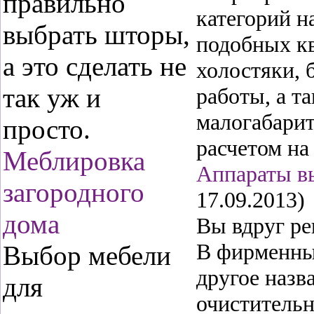
правильно
категорий н
выбрать шторы,
подобных кв
а это сделать не
холостяки, 
так уж и
работы, а т
малогабарит
просто.
расчетом на
Меблировка
Аппараты вы
загородного
17.09.2013)
дома
Вы вдруг ре
В фирменных
Выбор мебели
другое назв
для
очистительн