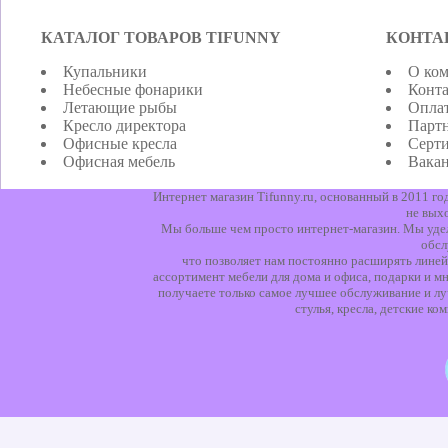
КАТАЛОГ ТОВАРОВ TIFUNNY
КОНТА
Купальники
О ко
Небесные фонарики
Конт
Летающие рыбы
Оплат
Кресло директора
Парт
Офисные кресла
Серт
Офисная мебель
Вака
Интернет магазин Tifunny.ru, основанный в 2011 г
не вых
Мы больше чем просто интернет-магазин. Мы уделя
обсл
что позволяет нам постоянно расширять линей
ассортимент мебели для дома и офиса, подарки и мн
получаете только самое лучшее обслуживание и лу
стулья, кресла, детские к