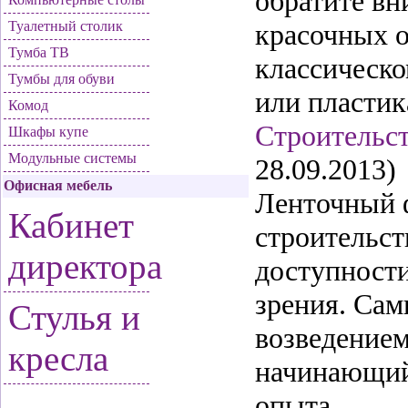
обратите вн
Туалетный столик
красочных о
Тумба ТВ
классическо
Тумбы для обуви
или пластик
Комод
Строительст
Шкафы купе
Модульные системы
28.09.2013)
Офисная мебель
Ленточный ф
Кабинет
строительст
директора
доступности
зрения. Сам
Стулья и
возведением
кресла
начинающий
опыта.