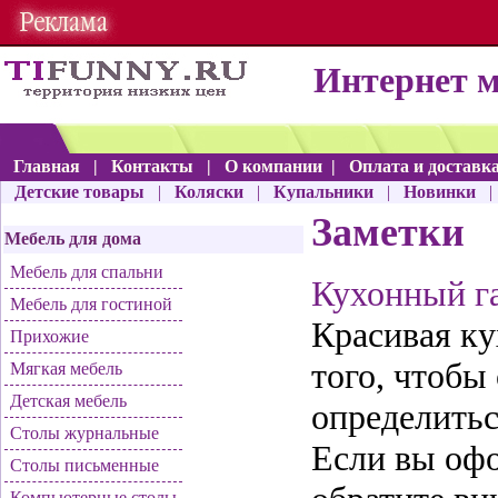
Интернет 
Главная
|
Контакты
|
О компании
|
Оплата и доставк
Детские товары
|
Коляски
|
Купальники
|
Новинки
Заметки
Мебель для дома
Мебель для спальни
Кухонный г
Мебель для гостиной
Красивая ку
Прихожие
того, чтобы
Мягкая мебель
Детская мебель
определитьс
Столы журнальные
Если вы офо
Столы письменные
Компьютерные столы