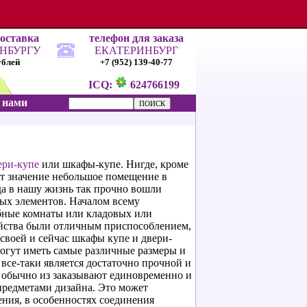
доставка
телефон для заказа
ИНБУРГУ
ЕКАТЕРИНБУРГ
ублей
+7 (952) 139-40-77
ICQ:
624766199
с нами
ери-купе
или шкафы-купе. Нигде, кроме
ает значение небольшое помещение в
да в нашу жизнь так прочно вошли
ых элементов. Началом всему
бные комнаты или кладовых или
ойства были отличным приспособлением,
своей и сейчас шкафы купе и двери-
огут иметь самые различные размеры и
все-таки является достаточно прочной и
о обычно из заказывают единовременно и
предметами дизайна. Это может
ния, в особенностях соединения