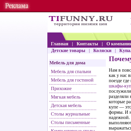
Главная
|
Контакты
|
О компани
Детские товары
|
Коляски
|
Купа
Почему
Мебель для дома
Нам в пов
Мебель для спальни
как у нас 
Мебель для гостиной
поезде где
шкафы-ку
Прихожие
послужили
разделяли
Мягкая мебель
которые ра
Детская мебель
купе — эт
формы. И н
Столы журнальные
надежной. 
Столы письменные
выполняют 
выражатьс
Компьютерные столы