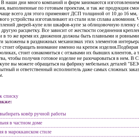
 В наши дни много компаний и фирм занимаются изготовлением
лия, выполненные по готовым проектам, и так же продукция см
 чаще всего для этого применяют ДСП толщиной от 10 до 16 мм
вого устройства изготавливают из стали или сплава алюминия. 
еплений дверей-купе или шкафов-купе за облицовочную пленку 
 другую расцветку. Все зависит от жесткости соединения крепл
и в то же время их движения должны быть плавными и ровными, н
и заложены в раздвижных механизмах этих элементов интерьера
 стоит обращать внимание именно на крепеж изделия.Подбирая 
роликах, стоит ознакомиться с отзывами их бывших клиентов, а 
ва, чтобы получив готовое изделие не разочароваться в нем. В 
-купе вы можете обращаться на фабрику мебельных деталей "Б
пытный и ответственный исполнитель даже самых сложных заказ
ы.
к списку
акже:
выбирать ковёр ручной работы
ьня в частном доме
я в марокканском стиле