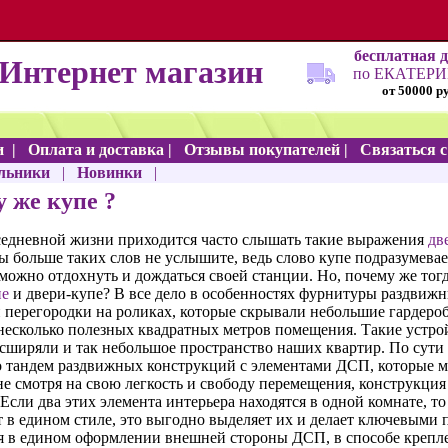
бесплатная 
Интернет магазин
по ЕКАТЕР
от 50000 р
и
|
Оплата и доставка
|
Отзывы покупателей
|
Связаться 
льники
|
Новинки
|
 же купе ?
седневной жизни приходится часто слышать такие выражения
дв
вы больше таких слов не услышите, ведь слово купе подразумев
 можно отдохнуть и дождаться своей станции. Но, почему же тог
пе
и двери-купе? В все дело в особенностях фурнитуры раздвижн
 перегородки на роликах, которые скрывали небольшие гардеро
 несколько полезных квадратных метров помещения. Такие устр
сширяли и так небольшое пространство наших квартир. По сути 
о тандем раздвижных конструкций с элементами ДСП, которые м
е смотря на свою легкость и свободу перемещения, конструкция 
Если два этих элемента интерьера находятся в одной комнате, т
в едином стиле, это выгодно выделяет их и делает ключевыми 
я в едином оформлении внешней стороны ДСП, в способе крепле