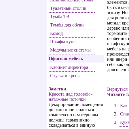
элементов.
быть изде
Туалетный столик
эскизу. Но
Тумба ТВ
для ролико
металл кр
Тумбы для обуви
дерево или
Комод
тормозить 
особенност
Шкафы купе
шкафа купе
мебель на 
Модульные системы
производст
Офисная мебель
или двери
себя как о
Кабинет директора
долговечн
Стулья и кресла
Заметки
Вернуться 
Красота над головой -
Читайте т
натяжные потолки
Декорирование помещения
Как 
должно производиться
Спал
комплексно и материалы
должны гармонично
Кухн
складываться в единую