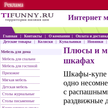
Интернет 
Главная
|
Контакты
|
О компании
|
Оплата и доставк
Детские товары
|
Коляски
|
Купальники
|
Новинки
Плюсы и м
Мебель для дома
шкафах
Мебель для спальни
Мебель для гостиной
Шкафы-купе
Прихожие
Мягкая мебель
одно несомн
Детская мебель
с распашными
Столы журнальные
раздвижные д
Столы письменные
Компьютерные столы