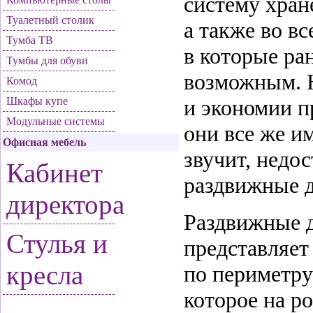
систему хран
Туалетный столик
а также во в
Тумба ТВ
в которые ра
Тумбы для обуви
возможным. Н
Комод
Шкафы купе
и экономии п
Модульные системы
они все же им
Офисная мебель
звучит, недос
Кабинет
раздвижные д
директора
Раздвижные 
Стулья и
представляет
кресла
по периметру
которое на ро