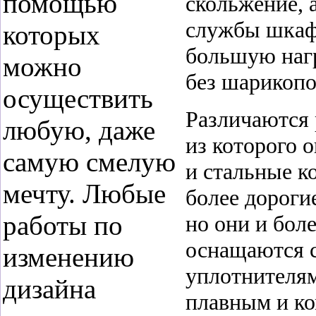
помощью
скольжение, 
службы шкафа
которых
большую нагр
можно
без шарикопо
осуществить
Различаются 
любую, даже
из которого
самую смелую
и стальные 
мечту. Любые
более дороги
работы по
но они и бол
оснащаются 
изменению
уплотнителям
дизайна
плавным и к