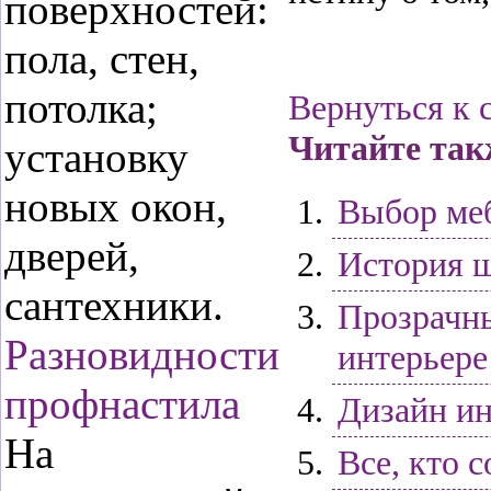
поверхностей:
пола, стен,
потолка;
Вернуться к 
Читайте так
установку
новых окон,
Выбор меб
дверей,
История 
сантехники.
Прозрачны
Разновидности
интерьере
профнастила
Дизайн ин
На
Все, кто 