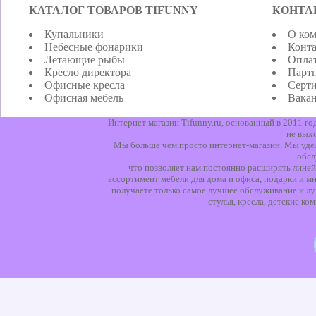
КАТАЛОГ ТОВАРОВ TIFUNNY
КОНТА
Купальники
О ко
Небесные фонарики
Конт
Летающие рыбы
Оплат
Кресло директора
Парт
Офисные кресла
Серт
Офисная мебель
Вака
Интернет магазин Tifunny.ru, основанный в 2011 г
не вых
Мы больше чем просто интернет-магазин. Мы уделя
обсл
что позволяет нам постоянно расширять линей
ассортимент мебели для дома и офиса, подарки и мн
получаете только самое лучшее обслуживание и лу
стулья, кресла, детские к