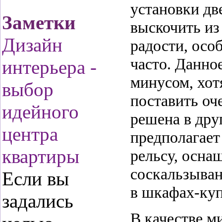
установки дв
Заметки
выскочить из 
Дизайн
радости, осо
часто. Данно
интерьера -
минусом, хот
выбор
поставить оч
идейного
решена в дру
центра
предполагает
квартиры
рельсу, осна
соскальзыван
Если вы
в
шкафах-ку
задались
В качестве м