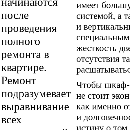
начинаются
имеет большу
после
системой, а 
и вертикаль
проведения
специальным 
полного
жесткость дв
ремонта в
отсутствия т
квартире.
расшатыватьс
Ремонт
Чтобы
шкаф-
подразумевает
не стоит эко
выравнивание
как именно о
и долговечно
всех
истину о том