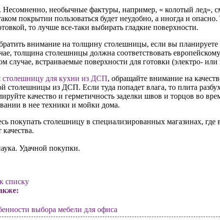
. Несомненно, необычные фактуры, например, « колотый лед», с
таком покрытии пользоваться будет неудобно, а иногда и опасно. 
отовкой, то лучше
все-таки
выбирать гладкие поверхности.
братить внимание на толщину столешницы, если вы планируете 
чае, толщина столешницы должна соответствовать европейскому 
м случае, встраиваемые поверхности для готовки (электро- или 
я
столешницу для кухни из ДСП
, обращайте внимание на качеств
й столешницы из ДСП. Если туда попадет влага, то плита разбух
ируйте качество и герметичность заделки швов и торцов во вр
вании в нее техники и мойки дома.
есь покупать столешницу в специализированных магазинах, где в
 качества.
наука. Удачной покупки.
к списку
акже:
енности выбора мебели для офиса