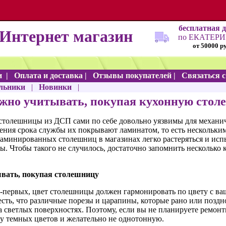
бесплатная 
Интернет магазин
по ЕКАТЕР
от 50000 р
и
|
Оплата и доставка
|
Отзывы покупателей
|
Связаться 
льники
|
Новинки
|
жно учитывать, покупая кухонную стол
столешницы из ДСП сами по себе довольно уязвимы для механи
ения срока службы их покрывают ламинатом, то есть нескольки
аминированных столешниц в магазинах легко растеряться и исп
. Чтобы такого не случилось, достаточно запомнить несколько
вать, покупая столешницу
-первых,
цвет столешницы должен гармонировать по цвету с в
есть, что различные порезы и царапины, которые рано или поздн
а светлых поверхностях. Поэтому, если вы не планируете ремон
у темных цветов и желательно не однотонную.