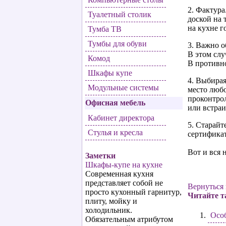
2. Фактура
Туалетный столик
доской на 
на кухне г
Тумба ТВ
Тумбы для обуви
3. Важно о
В этом слу
Комод
В противно
Шкафы купе
4. Выбира
Модульные системы
место любо
проконтрол
Офисная мебель
или встраи
Кабинет директора
5. Старайт
Стулья и кресла
сертификат
Вот и вся 
Заметки
Шкафы-купе на кухне
Современная кухня
представляет собой не
Вернуться 
просто кухонный гарнитур,
Читайте т
плиту, мойку и
холодильник.
Особ
Обязательным атрибутом