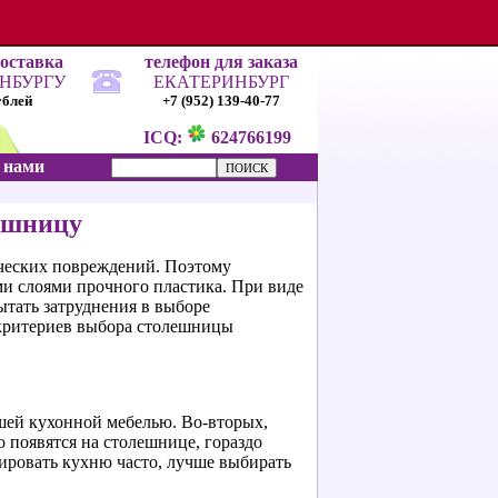
доставка
телефон для заказа
ИНБУРГУ
ЕКАТЕРИНБУРГ
ублей
+7 (952) 139-40-77
ICQ:
624766199
с нами
ешницу
ческих повреждений. Поэтому
ми слоями прочного пластика. При виде
ытать затруднения в выборе
 критериев выбора столешницы
ашей кухонной мебелью.
Во-вторых,
о появятся на столешнице, гораздо
тировать кухню часто, лучше выбирать