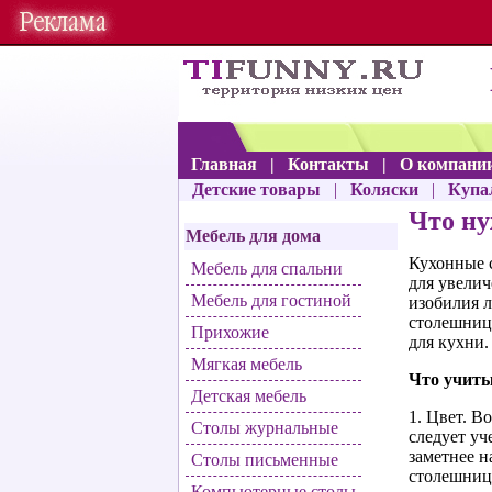
Главная
|
Контакты
|
О компани
Детские товары
|
Коляски
|
Купа
Что ну
Мебель для дома
Кухонные 
Мебель для спальни
для увелич
Мебель для гостиной
изобилия л
столешницы
Прихожие
для кухни.
Мягкая мебель
Что учиты
Детская мебель
1. Цвет.
Во
Столы журнальные
следует уч
заметнее н
Столы письменные
столешниц
Компьютерные столы