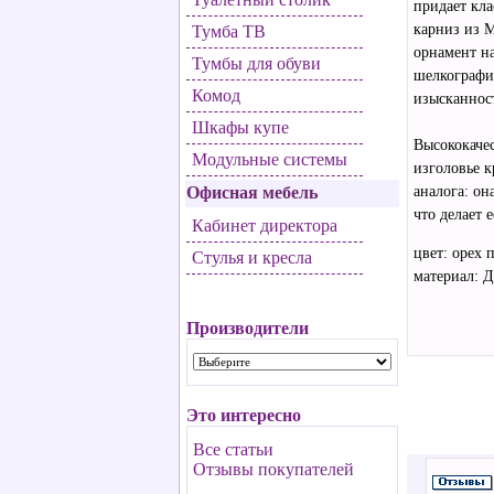
придает кл
карниз из 
Тумба ТВ
орнамент н
Тумбы для обуви
шелкографи
Комод
изысканнос
Шкафы купе
Высококачес
Модульные системы
изголовье к
Офисная мебель
аналога: он
что делает 
Кабинет директора
цвет: орех 
Стулья и кресла
материал:
Производители
Это интересно
Все статьи
Отзывы покупателей