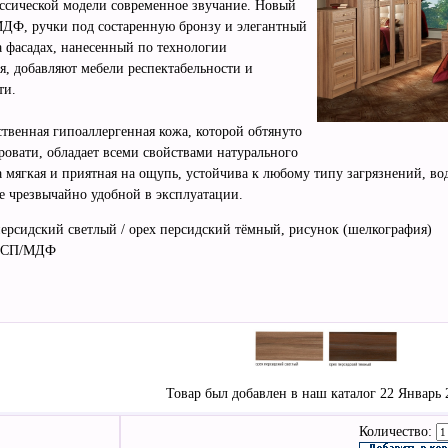
ассической модели современное звучание. Новый
МДФ, ручки под состаренную бронзу и элегантный
а фасадах, нанесенный по технологии
я, добавляют мебели респектабельности и
ти.
твенная гипоаллергенная кожа, которой обтянуто
ровати, обладает всеми свойствами натурального
а мягкая и приятная на ощупь, устойчива к любому типу загрязнений, в
ее чрезвычайно удобной в эксплуатации.
персидский светлый / орех персидский тёмный, рисунок (шелкография)
 ДСП/МДФ
Товар был добавлен в наш каталог 22 Январь 2
Количество: