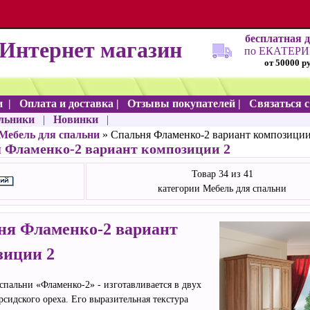
бесплатная 
Интернет магазин
по ЕКАТЕР
от 50000 р
и
|
Оплата и доставка
|
Отзывы покупателей
|
Связаться 
льники
|
Новинки
|
Мебель для спальни
» Спальня Фламенко-2 вариант композиции
 Фламенко-2 вариант композиции 2
Товар 34 из 41
категории Мебель для спальни
ня Фламенко-2 вариант
зиции 2
спальни «Фламенко-2» - изготавливается в двух
рсидского ореха. Его выразительная текстура