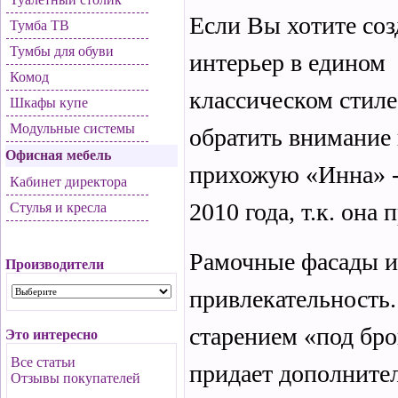
Если Вы хотите соз
Тумба ТВ
Тумбы для обуви
интерьер в едином
Комод
классическом стиле,
Шкафы купе
Модульные системы
обратить внимание 
Офисная мебель
прихожую «Инна» -
Кабинет директора
2010 года, т.к. он
Стулья и кресла
Рамочные фасады и
Производители
привлекательность.
старением «под бр
Это интересно
Все статьи
придает дополните
Отзывы покупателей