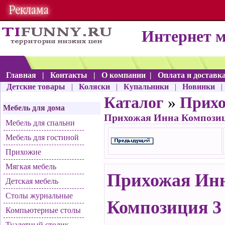
Интернет 
Главная
|
Контакты
|
О компании
|
Оплата и доставк
Детские товары
|
Коляски
|
Купальники
|
Новинки
Каталог
»
Прих
Мебель для дома
Прихожая Инна Композиц
Мебель для спальни
Мебель для гостиной
Прихожие
Мягкая мебель
Прихожая Ин
Детская мебель
Столы журнальные
Композиция 3
Компьютерные столы
Туалетный столик