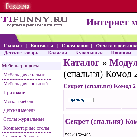
Интернет 
Главная
|
Контакты
|
О компании
|
Оплата и доставк
Детские товары
|
Коляски
|
Купальники
|
Новинки
Каталог
»
Моду
Мебель для дома
(спальня) Комод 
Мебель для спальни
Мебель для гостиной
Секрет (спальня) Комод 2
Прихожие
Мягкая мебель
Детская мебель
Столы журнальные
Секрет (спальня) Ком
Компьютерные столы
592х1152х465
Туалетный столик