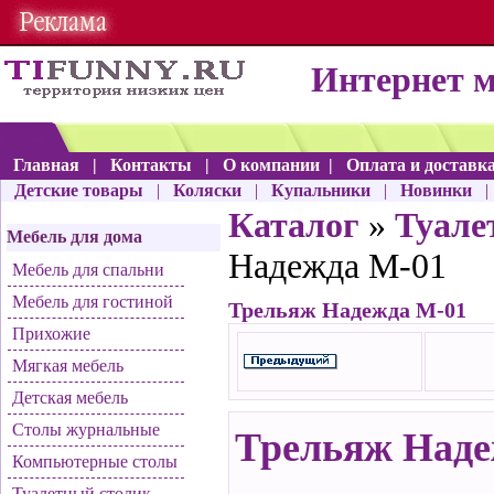
Интернет 
Главная
|
Контакты
|
О компании
|
Оплата и доставк
Детские товары
|
Коляски
|
Купальники
|
Новинки
Каталог
»
Туале
Мебель для дома
Надежда М-01
Мебель для спальни
Мебель для гостиной
Трельяж Надежда М-01
Прихожие
Мягкая мебель
Детская мебель
Столы журнальные
Трельяж Над
Компьютерные столы
Туалетный столик