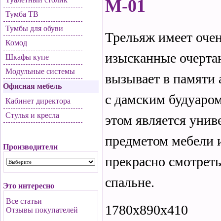
М-01
Тумба ТВ
Тумбы для обуви
Трельяж имеет оче
Комод
изысканные очерта
Шкафы купе
Модульные системы
вызывает в памяти
Офисная мебель
с дамским будуаро
Кабинет директора
Стулья и кресла
этом является уни
предметом мебели и
Производители
прекрасно смотрет
спальне.
Это интересно
Все статьи
1780х890х410
Отзывы покупателей