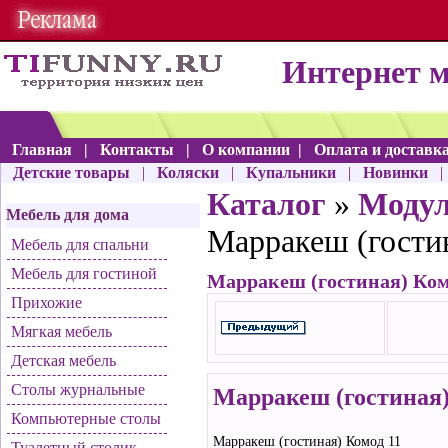
Интернет 
Главная
|
Контакты
|
О компании
|
Оплата и доставк
Детские товары
|
Коляски
|
Купальники
|
Новинки
Каталог
»
Моду
Мебель для дома
Марракеш (гости
Мебель для спальни
Мебель для гостиной
Марракеш (гостиная) Ком
Прихожие
Мягкая мебель
Детская мебель
Столы журнальные
Марракеш (гостиная)
Компьютерные столы
Марракеш (гостиная) Комод 11
Туалетный столик