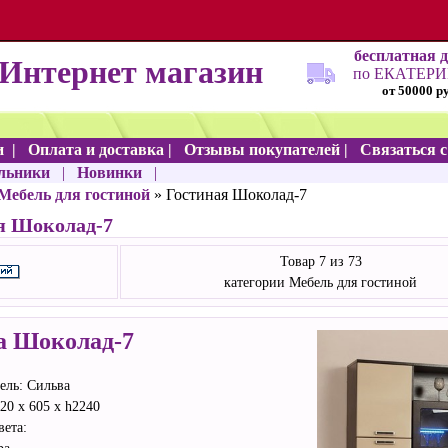
бесплатная 
Интернет магазин
по ЕКАТЕР
от 50000 р
и
|
Оплата и доставка
|
Отзывы покупателей
|
Связаться 
льники
|
Новинки
|
Мебель для гостиной
» Гостиная Шоколад-7
я Шоколад-7
Товар 7 из 73
категории Мебель для гостиной
а Шоколад-7
ель: Сильва
20 x 605 x h2240
вета: