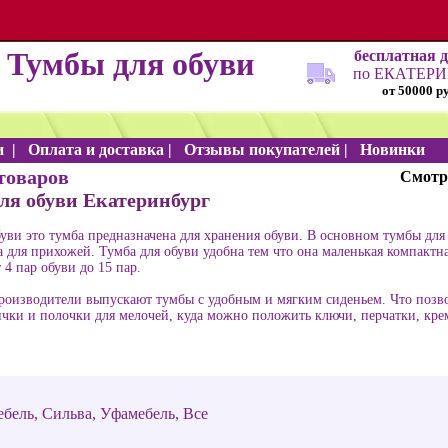
Тумбы для обуви
бесплатная 
по ЕКАТЕР
от 50000 р
и
|
Оплата и доставка
|
Отзывы покупателей
|
Новинки
товаров
Смотр
ля обуви Екатеринбург
уви это тумба предназначена для хранения обуви. В основном тумбы для 
а для прихожей. Тумба для обуви удобна тем что она маленькая компактн
 4 пар обуви до 15 пар.
роизводители выпускают тумбы с удобным и мягким сиденьем. Что позвол
чки и полочки для мелочей, куда можно положить ключи, перчатки, кре
ебель
,
Сильва
,
Уфамебель
,
Все