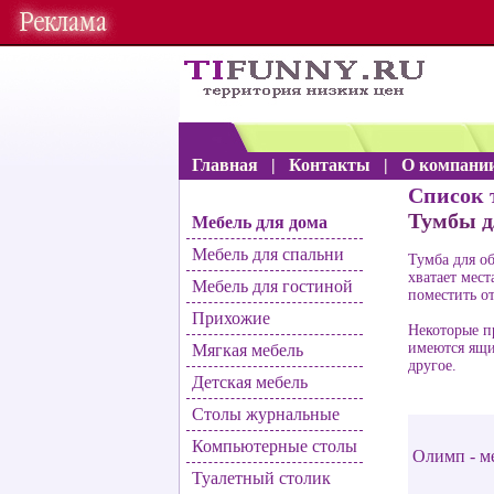
Главная
|
Контакты
|
О компани
Список 
Тумбы д
Мебель для дома
Мебель для спальни
Тумба для об
хватает мест
Мебель для гостиной
поместить от
Прихожие
Некоторые п
имеются ящи
Мягкая мебель
другое.
Детская мебель
Столы журнальные
Компьютерные столы
Олимп - м
Туалетный столик