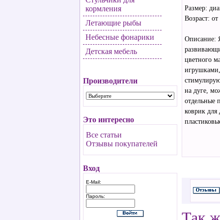
кормления
Размер: диа
Возраст: от
Летающие рыбы
Небесные фонарики
Описание: 
развивающи
Детская мебель
цветного м
игрушками,
Производители
стимулирую
на дуге, мо
отдельные 
коврик для 
Это интересно
пластиковы
Все статьи
Отзывы покупателей
Вход
E-Mail:
Пароль:
Так ж