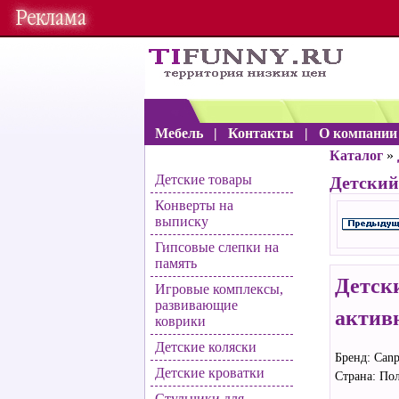
Мебель
|
Контакты
|
О компани
Каталог
»
Детские товары
Детски
Конверты на
выписку
Гипсовые слепки на
память
Детск
Игровые комплексы,
развивающие
актив
коврики
Детские коляски
Бренд: Canp
Детские кроватки
Страна: По
Стульчики для