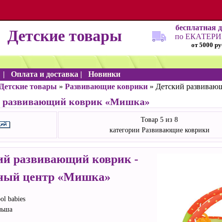
бесплатная 
Детские товары
по ЕКАТЕР
от 5000 р
и
|
Оплата и доставка
|
Новинки
Детские товары
»
Развивающие коврики
» Детский развиваю
й развивающий коврик «Мишка»
Товар 5 из 8
категории Развивающие коврики
ий развивающий коврик -
ный центр «Мишка»
ol babies
льша