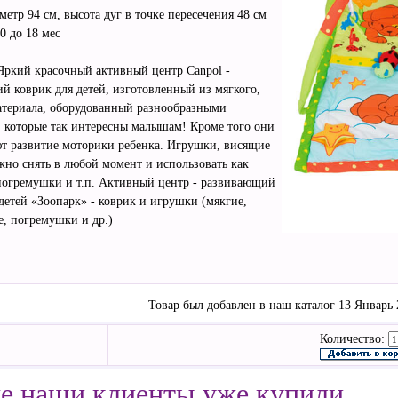
метр 94 см, высота дуг в точке пересечения 48 см
 0 до 18 мес
Яркий красочный активный центр Canpol -
й коврик для детей, изготовленный из мягкого,
атериала, оборудованный разнообразными
 которые так интересны малышам! Кроме того они
т развитие моторики ребенка. Игрушки, висящие
жно снять в любой момент и использовать как
погремушки и т.п. Активный центр - развивающий
детей «Зоопарк» - коврик и игрушки (мякгие,
е, погремушки и др.)
Товар был добавлен в наш каталог 13 Январь 2
Количество:
е наши клиенты уже купили.