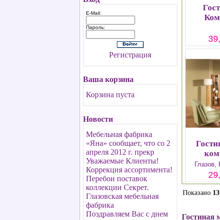
Гос
E-Mail:
Ком
Пароль:
39
Регистрация
Ваша корзина
Корзина пуста
Новости
Мебельная фабрика
«Яна» сообщает, что со 2
Гости
апреля 2012 г. прекр
ком
Уважаемые Клиенты!
Глазов,
Коррекция ассортимента!
29
Перебои поставок
коллекции Секрет.
Показано
13
Глазовская мебельная
фабрика
Поздравляем Вас с днем
Гостиная 