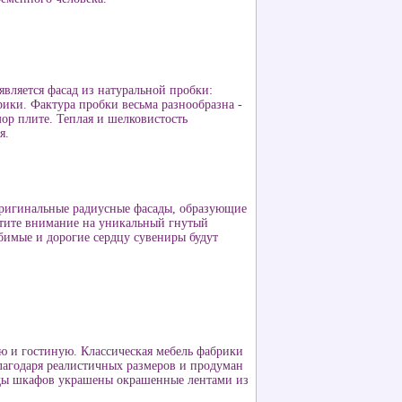
вляется фасад из натуральной пробки:
ики. Фактура пробки весьма разнообразна -
ор плите. Теплая и шелковистость
я.
оригинальные радиусные фасады, образующие
тите внимание на уникальный гнутый
бимые и дорогие сердцу сувениры будут
ю и гостиную. Классическая мебель фабрики
лагодаря реалистичных размеров и продуман
ды шкафов украшены окрашенные лентами из