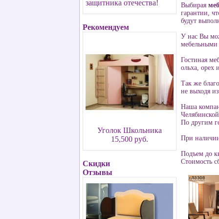
защитника отечества!
Выбирая
меб
гарантии, чт
будут выпол
Рекомендуем
У нас Вы мо
мебельными 
Гостиная ме
ольха, орех 
Так же благо
не выходя из
Наша компан
Челябинской
По другим г
Уголок Школьника
При наличии 
15,500 руб.
Подъем до к
Стоимость сб
Скидки
Отзывы