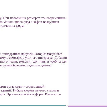
у. При небольших размерах эти современные
то монолитного ряда шкафов-воздушная
етрических форм.
х стандартных модулей, которые могут быть
римую атмосферу уютного интерьера. Добавив
лного песни, модули практичны и удобны для
с разнообразием отделок и цветов.
ными вставками и современной
 зданий. Гибкие формы гнутого стекла и
ля. Простота и ясность форм. И все это о