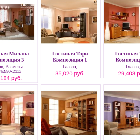
ная Милана
Гостиная Тори
Гостиная 
позиция 3
Композиция 1
Композиц
ов, Размеры:
Глазов,
Глазов,
4х590х2113
35,020 руб.
29,403 р
,184 руб.