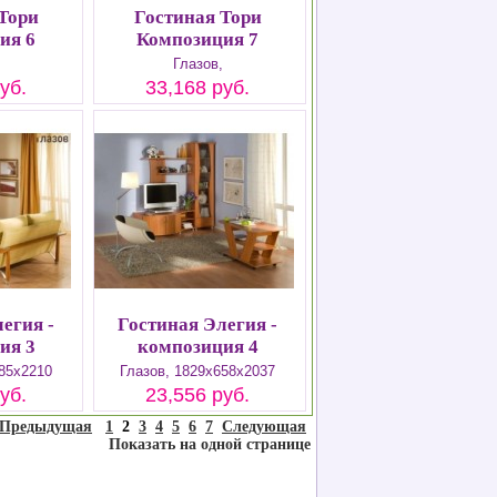
Тори
Гостиная Тори
ия 6
Композиция 7
Глазов,
уб.
33,168 руб.
егия -
Гостиная Элегия -
ия 3
композиция 4
585х2210
Глазов, 1829х658х2037
уб.
23,556 руб.
Предыдущая
1
2
3
4
5
6
7
Следующая
Показать на одной странице