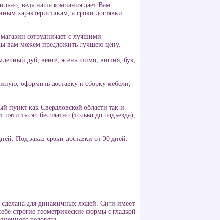
вильно, ведь наша компания дает Вам
енным характеристикам, а сроки доставки
 магазин сотрудничает с лучшими
 Мы вам можем предложить лучшею цену.
млечный дуб, венге, ясень шимо, вишня, бук,
тиную, оформить доставку и сборку мебели,
й пункт как Свердловской области так и
пяти тысяч бесплатно (только до подъезда),
ней. Под заказ сроки доставки от 30 дней.
о сделана для динамичных людей. Сити имеет
 себе строгие геометрические формы с гладкой
ременного человека.