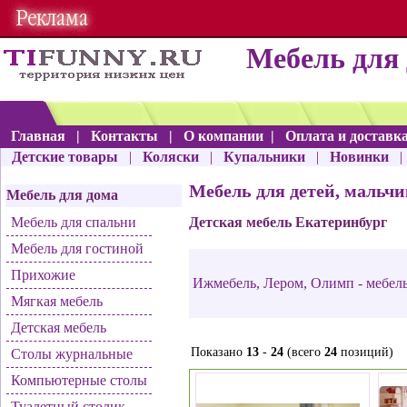
Мебель для 
Главная
|
Контакты
|
О компании
|
Оплата и доставк
Детские товары
|
Коляски
|
Купальники
|
Новинки
Мебель для детей, мальчи
Мебель для дома
Мебель для спальни
Детская мебель Екатеринбург
Мебель для гостиной
Прихожие
Ижмебель
,
Лером
,
Олимп - мебел
Мягкая мебель
Детская мебель
Показано
13
-
24
(всего
24
позиций)
Столы журнальные
Компьютерные столы
Туалетный столик