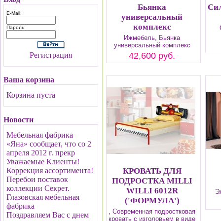
Бьянка
Си
E-Mail:
универсальный
комплекс
Пароль:
Ижмебель, Бьянка
универсальный комплекс
Регистрация
42,600 руб.
Ваша корзина
Корзина пуста
Новости
Мебельная фабрика
«Яна» сообщает, что со 2
апреля 2012 г. прекр
Уважаемые Клиенты!
Коррекция ассортимента!
КРОВАТЬ ДЛЯ
Перебои поставок
ПОДРОСТКА MILLI
коллекции Секрет.
WILLI 6012R
Э
Глазовская мебельная
('ФОРМУЛА')
фабрика
, Современная подростковая
Поздравляем Вас с днем
кровать с изголовьем в виде