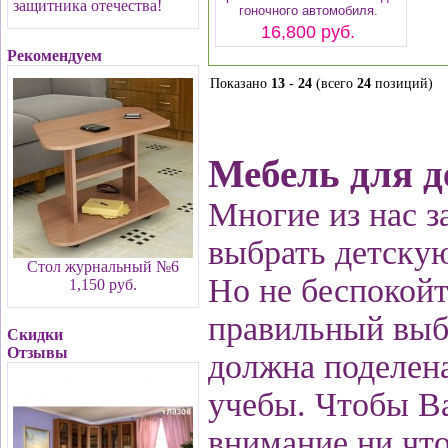
защитника отечества!
гоночного автомобиля.
16,800 руб.
Рекомендуем
Показано
13
-
24
(всего
24
позиций)
Мебель для д
Многие из нас з
выбрать детску
Стол журнальный №6
Но не беспокой
1,150 руб.
правильный выбо
Скидки
Отзывы
должна поделена
учебы. Чтобы Ва
внимание ни что