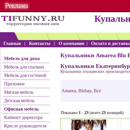
Купаль
Главная
|
Контакты
|
О компании
|
Оплата и доставк
Купальники Amarea Blu B
Мебель для дома
Купальники Екатеринбур
Мебель для спальни
Купальники итальянских производителе
Мебель для гостиной
Прихожие
Amarea
,
Blubay
,
Все
Мягкая мебель
Детская мебель
Офисная мебель
Показано
1
-
23
(всего
23
позиций)
Кабинет директора
Кресло руководителя